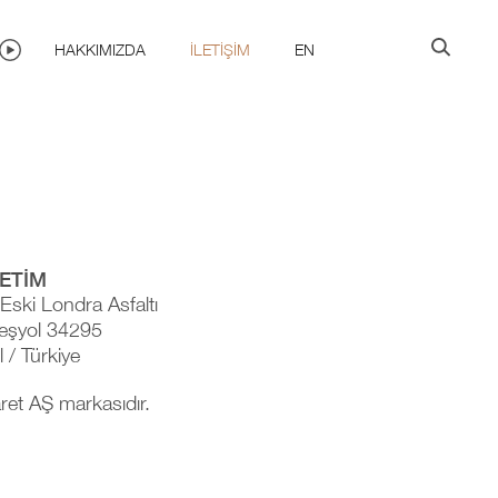
HAKKIMIZDA
İLETIŞIM
EN
ETİM
 Eski Londra Asfaltı
eşyol 34295
l / Türkiye
aret AŞ markasıdır.