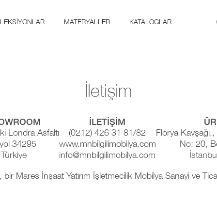
LEKSIYONLAR
MATERYALLER
KATALOGLAR
İletişim
HOWROOM
İLETİŞİM
ÜR
ki Londra Asfaltı
(0212) 426 31 81/82
Florya Kavşağı,,
yol 34295
www.mnbilgilimobilya.com
No: 20, B
 Türkiye
info@mnbilgilimobilya.com
İstanbu
, bir Mares İnşaat Yatırım İşletmecilik Mobilya Sanayi ve Tic